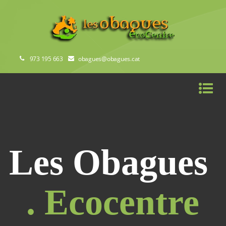
973 195 663
obagues@obagues.cat
Les
Obagues
. Ecocentre