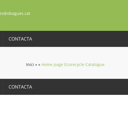
es@obagues.cat
CONTACTA
Inici
»
»
Home page Ecorecycle Catalogue
CONTACTA