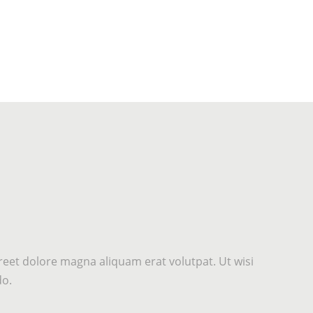
eet dolore magna aliquam erat volutpat. Ut wisi
do.