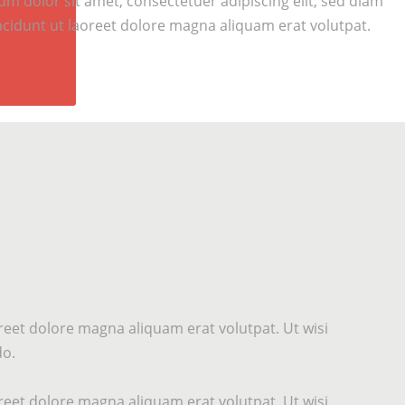
 dolor sit amet, consectetuer adipiscing elit, sed diam
idunt ut laoreet dolore magna aliquam erat volutpat.
eet dolore magna aliquam erat volutpat. Ut wisi
do.
eet dolore magna aliquam erat volutpat. Ut wisi