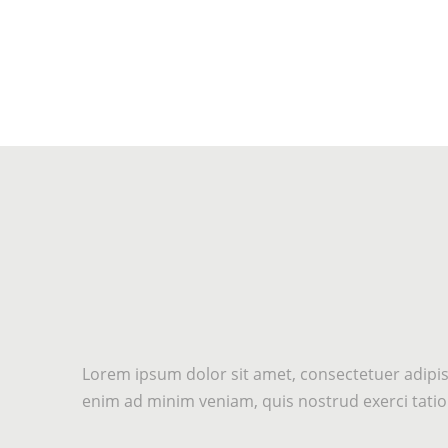
Lorem ipsum dolor sit amet, consectetuer adipis
enim ad minim veniam, quis nostrud exerci tation